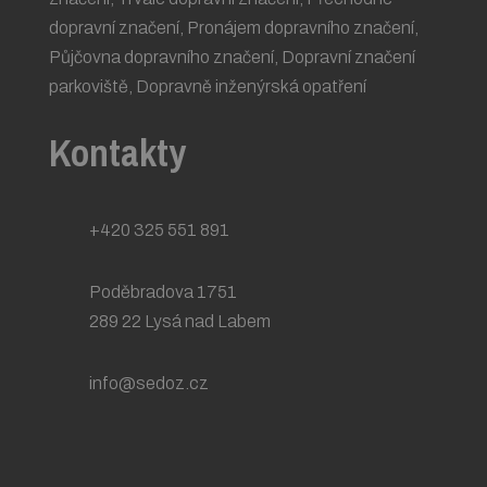
dopravní značení
,
Pronájem dopravního značení
,
Půjčovna dopravního značení
,
Dopravní značení
parkoviště
,
Dopravně inženýrská opatření
Kontakty
+420 325 551 891
Poděbradova 1751
289 22 Lysá nad Labem
info@sedoz.cz