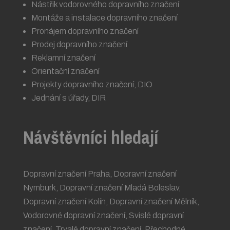
Nástřik vodorovného dopravního značení
Montáže a instalace dopravního značení
Pronájem dopravního značení
Prodej dopravního značení
Reklamní značení
Orientační značení
Projekty dopravního značení, DIO
Jednání s úřady, DIR
Návštěvníci hledají
Dopravní značení Praha
,
Dopravní značení
Nymburk
,
Dopravní značení Mladá Boleslav
,
Dopravní značení Kolín
,
Dopravní značení Mělník
,
Vodorovné dopravní značení
,
Svislé dopravní
značení
,
Trvalé dopravní značení
,
Přechodné